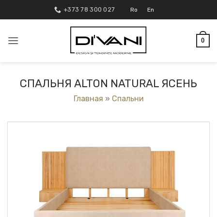
Skip
+373 78 300 027
Ro
En
to
content
0
СПАЛЬНЯ ALTON NATURAL ЯСЕНЬ
Главная
»
Спальни