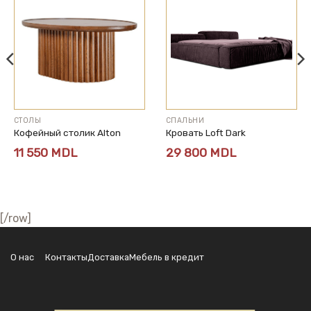
СТОЛЫ
СПАЛЬНИ
Кофейный столик Alton
Кровать Loft Dark
11 550
MDL
29 800
MDL
[/row]
О нас
Контакты
Доставка
Мебель в кредит