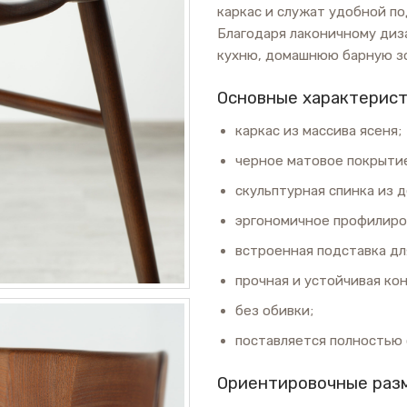
каркас и служат удобной по
Благодаря лаконичному диз
кухню, домашнюю барную зо
Основные характерис
каркас из массива ясеня;
черное матовое покрыти
скульптурная спинка из д
эргономичное профилиро
встроенная подставка для
прочная и устойчивая ко
без обивки;
поставляется полностью
Ориентировочные раз