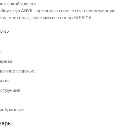
дставкой для ног.
айну стул ANVIL гармонично впишется в современную
ну, ресторан, кафе или интерьер HORECA.
тики
е;
ерева;
ванное сиденье;
 ног;
нструкция;
 собранным.
меры