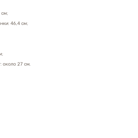
 см;
ки: 46,4 см;
м;
: около 27 см.