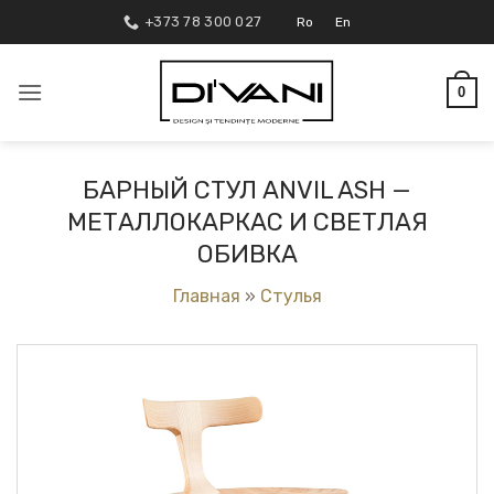
Skip
+373 78 300 027
Ro
En
to
content
0
БАРНЫЙ СТУЛ ANVIL ASH —
МЕТАЛЛОКАРКАС И СВЕТЛАЯ
ОБИВКА
Главная
»
Стулья