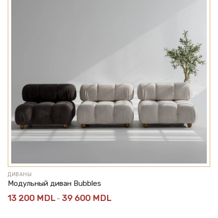
ДИВАНЫ
Модульный диван Bubbles
Диапазон
13 200
MDL
39 600
MDL
–
цен:
13
200 MDL