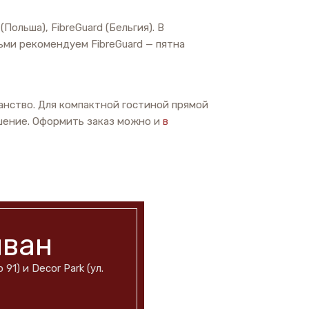
Польша), FibreGuard (Бельгия). В
тьми рекомендуем FibreGuard — пятна
нство. Для компактной гостиной прямой
ешение. Оформить заказ можно и
в
иван
91) и Decor Park (ул.