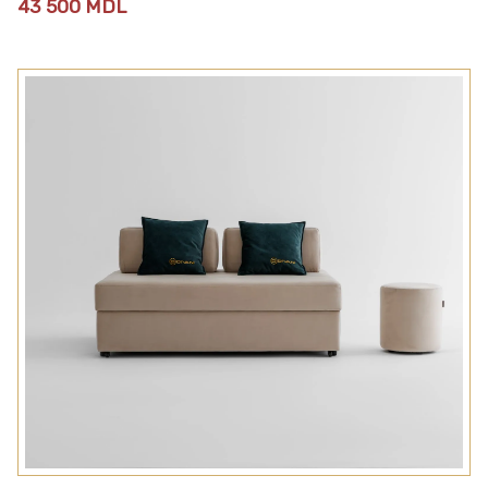
43 500
MDL