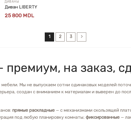
ДИВАНЫ
Диван LIBERTY
25 800
MDL
1
2
3
— премиум, на заказ, 
ой мебели. Мы не выпускаем сотни одинаковых моделей пото
рьера, создан с вниманием к материалам и выверен до пос
ванов:
прямые раскладные
— с механизмами скользящей плат
урация под любую планировку комнаты;
фиксированные
— ла