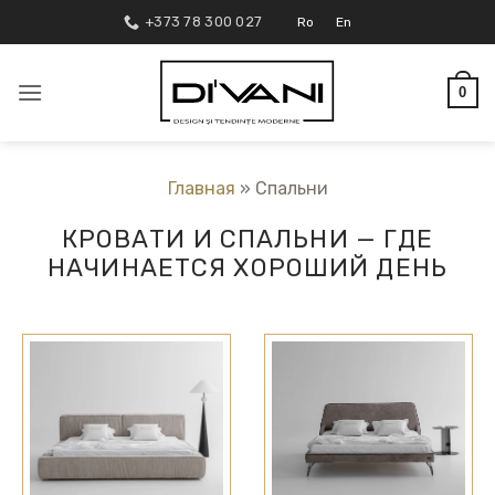
Skip
+373 78 300 027
Ro
En
to
content
0
Главная
»
Спальни
КРОВАТИ И СПАЛЬНИ — ГДЕ
НАЧИНАЕТСЯ ХОРОШИЙ ДЕНЬ