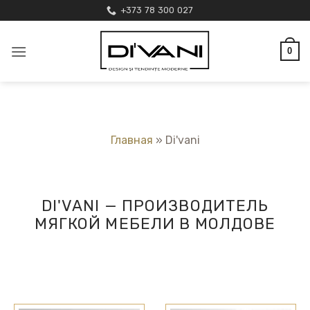
Skip
+373 78 300 027
to
content
0
Главная
»
Di'vani
DI'VANI — ПРОИЗВОДИТЕЛЬ
МЯГКОЙ МЕБЕЛИ В МОЛДОВЕ