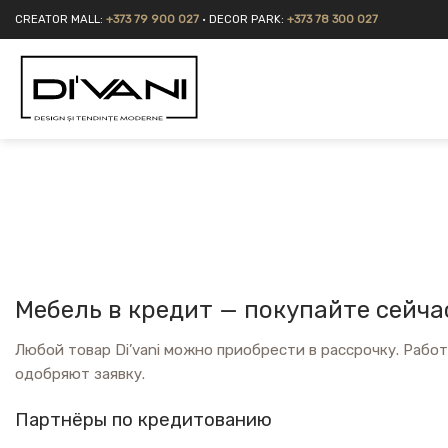
Skip
CREATOR MALL:
+373 79 900 027
• DECOR PARK:
+373 78 300 027
to
content
Мебель в кредит — покупайте сейча
Любой товар Di’vani можно приобрести в рассрочку. Рабо
одобряют заявку.
Партнёры по кредитованию