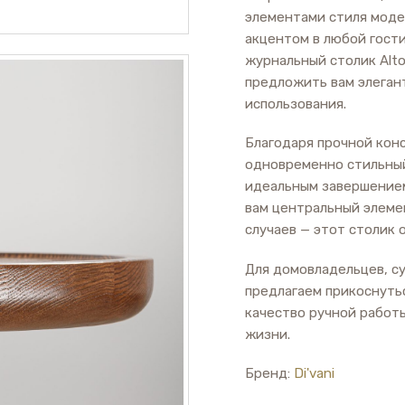
элементами стиля моде
акцентом в любой гост
журнальный столик Alto
предложить вам элеган
использования.
Благодаря прочной кон
одновременно стильный
идеальным завершением
вам центральный элеме
случаев — этот столик 
Для домовладельцев, с
предлагаем прикоснутьс
качество ручной работ
жизни.
Бренд:
Di'vani