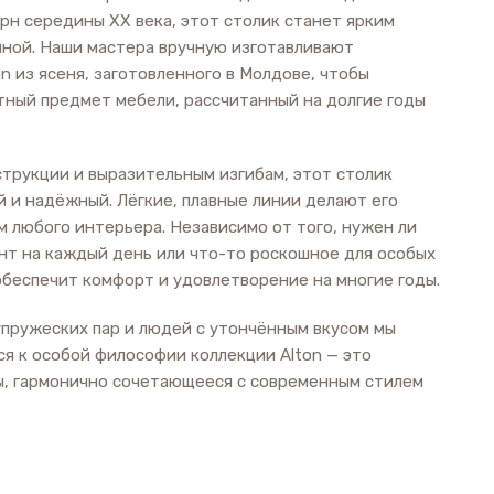
рн середины XX века, этот столик станет ярким
иной. Наши мастера вручную изготавливают
n из ясеня, заготовленного в Молдове, чтобы
тный предмет мебели, рассчитанный на долгие годы
струкции и выразительным изгибам, этот столик
 и надёжный. Лёгкие, плавные линии делают его
 любого интерьера. Независимо от того, нужен ли
нт на каждый день или что-то роскошное для особых
обеспечит комфорт и удовлетворение на многие годы.
упружеских пар и людей с утончённым вкусом мы
я к особой философии коллекции Alton — это
ы, гармонично сочетающееся с современным стилем