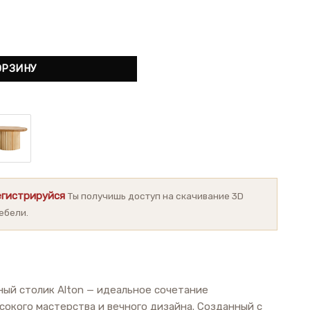
ый столик Alton
ОРЗИНУ
егистрируйся
Ты получишь доступ на скачивание 3D
ебели.
ый столик Alton — идеальное сочетание
сокого мастерства и вечного дизайна. Созданный с