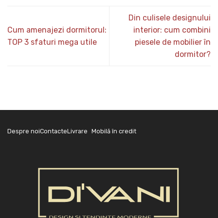
Din culisele designului
Cum amenajezi dormitorul:
interior: cum combini
TOP 3 sfaturi mega utile
piesele de mobilier în
dormitor?
Despre noi
Contacte
Livrare
Mobilă în credit