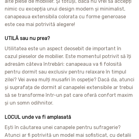
alte piese de mobilier. Și totuși, dacă nu vrei să accepți
nimic cu excepția unui design modern și minimalist,
canapeaua extensibila colorata cu forme generoase
este cea mai potrivită alegere!
UTILĂ sau nu prea?
Utilitatea este un aspect deosebit de important în
cazul pieselor de mobilier. Este momentul potrivit să îți
adresăm câteva întrebări: canapeaua va fi folosită
pentru dormit sau exclusiv pentru relaxare în timpul
zilei? Vei avea mulți musafiri în ospeție? Dacă da, atunci
și suprafața de dormit al canapelei extensibile ar trebui
să se transforme într-un pat care oferă confort maxim
și un somn odihnitor.
LOCUL unde va fi amplasată
Ești în căutarea unei canapele pentru sufragerie?
Atunci ar fi potrivită un model mai sofisticat, cu detalii