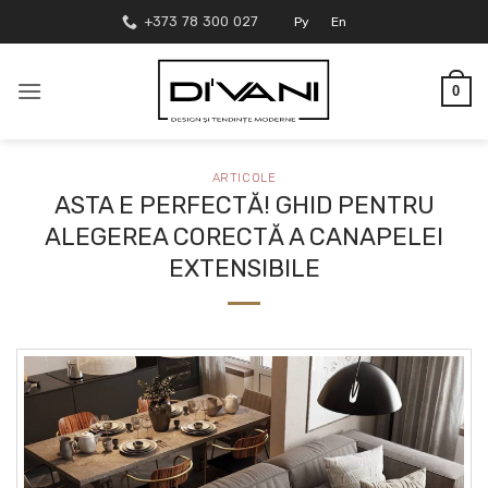
Skip
+373 78 300 027
Ру
En
to
content
0
ARTICOLE
ASTA E PERFECTĂ! GHID PENTRU
ALEGEREA CORECTĂ A CANAPELEI
EXTENSIBILE