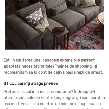
Ești în căutarea unei canapele extensibile perfect
adaptată necesităților tale? Înainte de shopping, îți
recomandăm să ții cont de câțiva pași simpli de urmat.
STILUL care îți atrage privirea
Preferi clasicul în orice circumstanțe? Îndreaptă-ți
atenția spre culorile neutre (bej, negru, gri sau maro). În
așa mod, vei asorta cu eforturi minime canapeaua cu