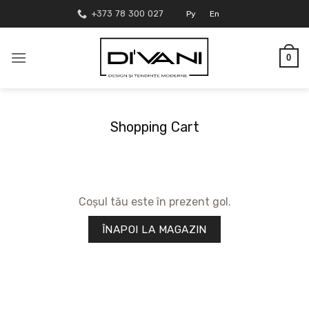
Skip
+373 78 300 027
Ру
En
to
content
0
Shopping Cart
Coșul tău este în prezent gol.
ÎNAPOI LA MAGAZIN