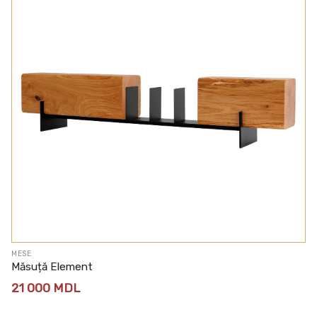
MESE
Măsuță Element
21 000
MDL