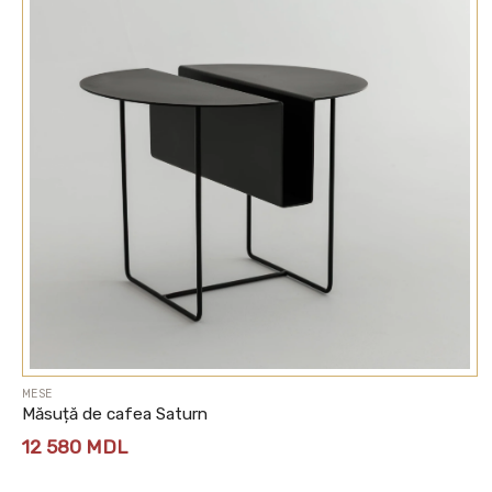
600 MDL
MESE
Măsuță de cafea Saturn
12 580
MDL