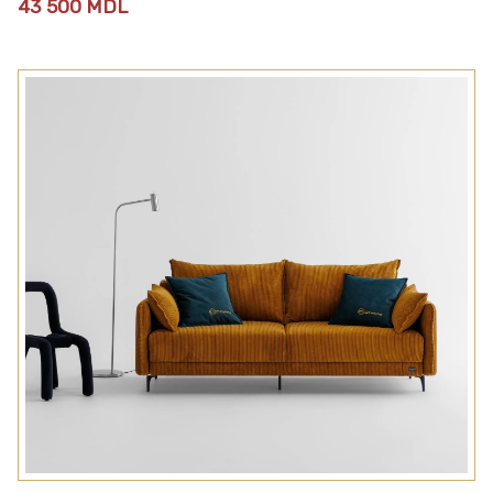
43 500
MDL