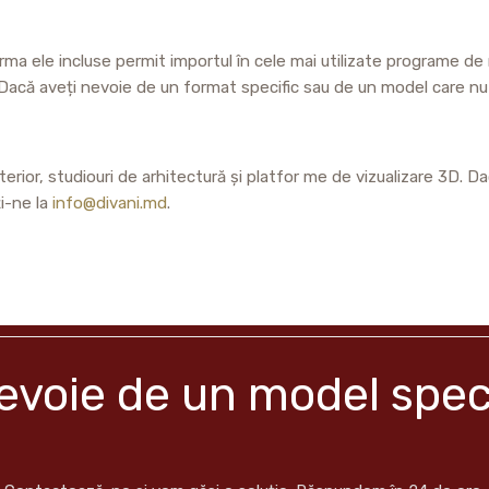
orma ele incluse permit importul în cele mai utilizate programe de
acă aveți nevoie de un format specific sau de un model care nu e
rior, studiouri de arhitectură și platfor me de vizualizare 3D. Dacă
ți-ne la
info@divani.md
.
evoie de un model spec