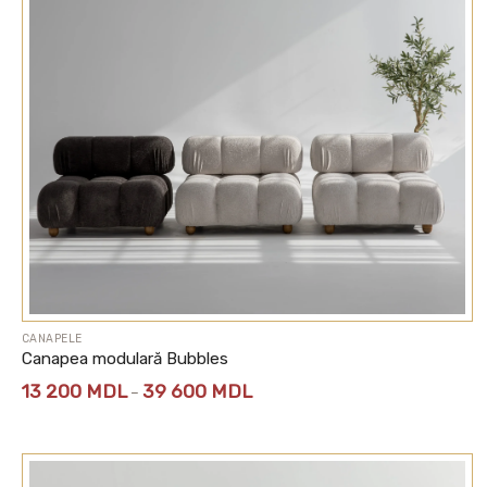
CANAPELE
Canapea modulară Bubbles
Interval
13 200
MDL
39 600
MDL
–
de
prețuri:
13
200 MDL
până
la
39