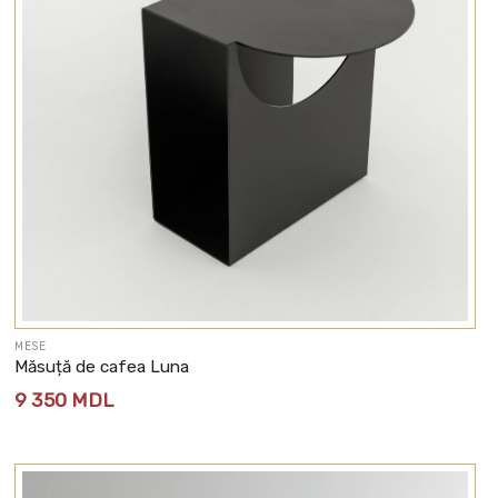
MESE
Măsuță de cafea Luna
9 350
MDL