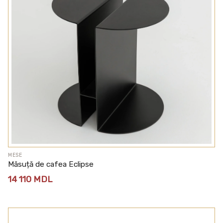
MESE
Măsuță de cafea Eclipse
14 110
MDL