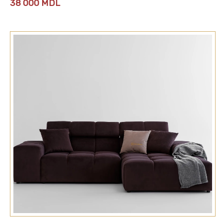
38 000
MDL