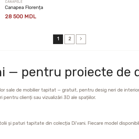
CANAPELE
Canapea Florența
28 500
MDL
1
2
i — pentru proiecte de d
or sale de mobilier tapitat — gratuit, pentru desig neri de interior, 
 pentru clienți sau vizualizări 3D ale spațiilor.
ii și paturi tapitate din colecția Di'vani. Fiecare model disponib