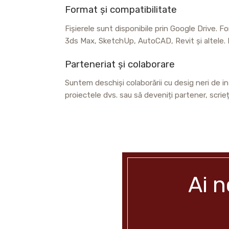
Format și compatibilitate
Fișierele sunt disponibile prin Google Drive. F
3ds Max, SketchUp, AutoCAD, Revit și altele. D
Parteneriat și colaborare
Suntem deschiși colaborării cu desig neri de inte
proiectele dvs. sau să deveniți partener, scrie
Ai n