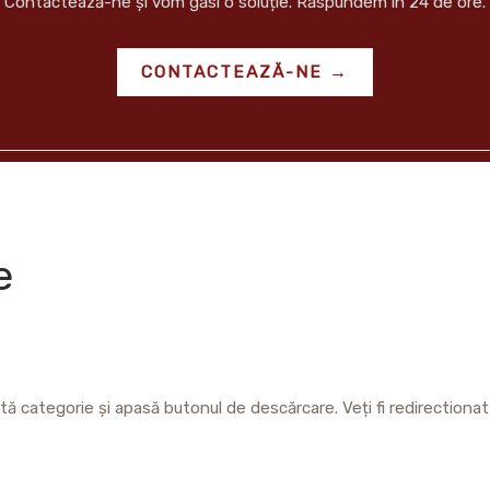
Contactează-ne și vom găsi o soluție. Răspundem în 24 de ore.
CONTACTEAZĂ-NE →
e
stă categorie și apasă butonul de descărcare. Veți fi redirectiona