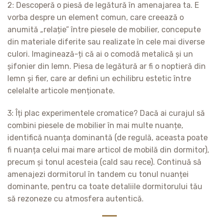
2: Descoperă o piesă de legătură în amenajarea ta. E
vorba despre un element comun, care creează o
anumită „relație” între piesele de mobilier, concepute
din materiale diferite sau realizate în cele mai diverse
culori. Imaginează-ți că ai o comodă metalică și un
șifonier din lemn. Piesa de legătură ar fi o noptieră din
lemn și fier, care ar defini un echilibru estetic între
celelalte articole menționate.
3: Îți plac experimentele cromatice? Dacă ai curajul să
combini piesele de mobilier în mai multe nuanțe,
identifică nuanța dominantă (de regulă, aceasta poate
fi nuanța celui mai mare articol de mobilă din dormitor),
precum și tonul acesteia (cald sau rece). Continuă să
amenajezi dormitorul în tandem cu tonul nuanței
dominante, pentru ca toate detaliile dormitorului tău
să rezoneze cu atmosfera autentică.