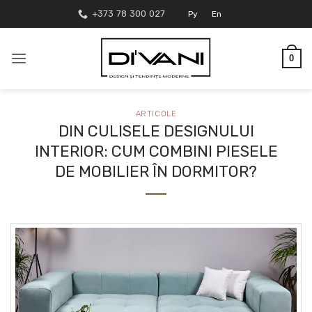
Skip
+373 78 300 027
Ру
En
to
content
0
ARTICOLE
DIN CULISELE DESIGNULUI
INTERIOR: CUM COMBINI PIESELE
DE MOBILIER ÎN DORMITOR?