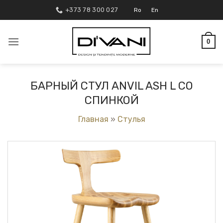
Skip
+373 78 300 027
Ro
En
to
content
0
БАРНЫЙ СТУЛ ANVIL ASH L СО
СПИНКОЙ
Главная
»
Стулья