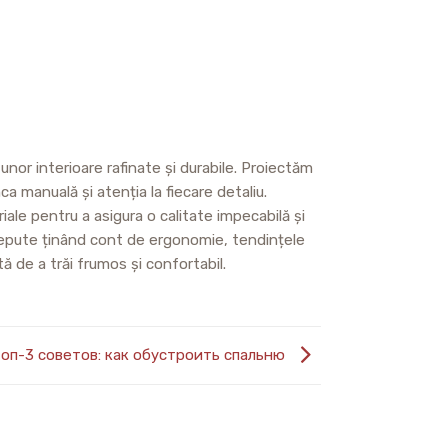
nor interioare rafinate și durabile. Proiectăm
ca manuală și atenția la fiecare detaliu.
iale pentru a asigura o calitate impecabilă și
oncepute ținând cont de ergonomie, tendințele
tă de a trăi frumos și confortabil.
оп-3 советов: как обустроить спальню