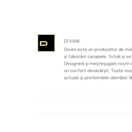
DI'VANI
Divani este un producător de mobi
și fabricăm canapele, fotolii și s
Designerii și meșteșugarii noștri 
un confort desăvârșit. Toate mode
actuale și preferințele clienților