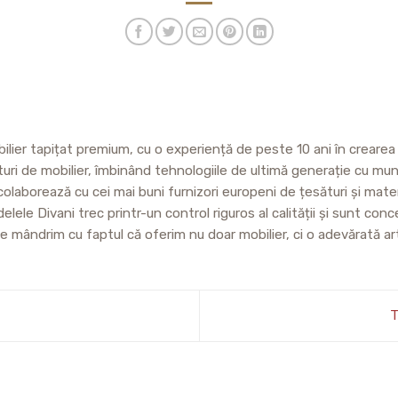
lier tapițat premium, cu o experiență de peste 10 ani în crearea u
eturi de mobilier, îmbinând tehnologiile de ultimă generație cu mun
colaborează cu cei mai buni furnizori europeni de țesături și mater
lele Divani trec printr-un control riguros al calității și sunt c
. Ne mândrim cu faptul că oferim nu doar mobilier, ci o adevărată ar
Т