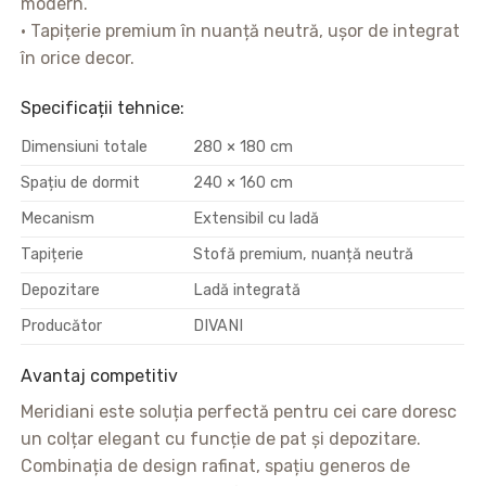
modern.
• Tapițerie premium în nuanță neutră, ușor de integrat
în orice decor.
Specificații tehnice:
Dimensiuni totale
280 × 180 cm
Spațiu de dormit
240 × 160 cm
Mecanism
Extensibil cu ladă
Tapițerie
Stofă premium, nuanță neutră
Depozitare
Ladă integrată
Producător
DIVANI
Avantaj competitiv
Meridiani este soluția perfectă pentru cei care doresc
un colțar elegant cu funcție de pat și depozitare.
Combinația de design rafinat, spațiu generos de