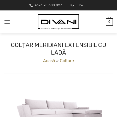
Skip
+373 78 300 027
Ру
En
to
content
0
COLȚAR MERIDIANI EXTENSIBIL CU
LADĂ
Acasă
»
Colțare