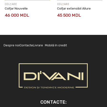
COLȚARE
COLȚARE
Colțar Nouvelle
Colțar extensibil Allure
46 000
MDL
45 500
MDL
Despre noi
Contacte
Livrare
Mobilă în credit
CONTACTE: