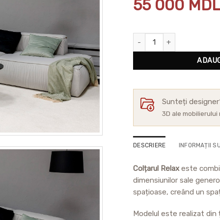
55 000
MD
Cantitate Colțar Relax
ADAUG
Sunteți designe
3D ale mobilierului
DESCRIERE
INFORMAȚII S
Colțarul Relax
este combina
dimensiunilor sale generoa
spațioase, creând un spaț
Modelul este realizat di