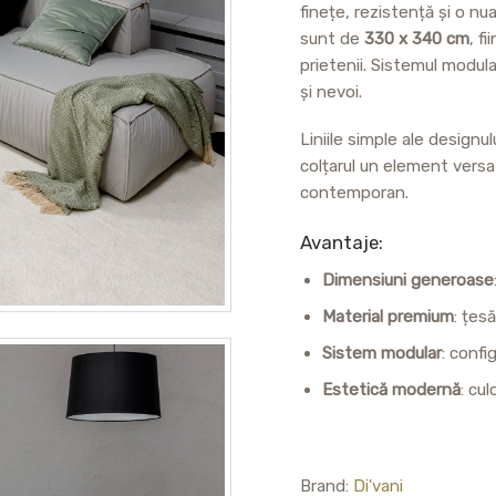
finețe, rezistență și o nu
sunt de
330 x 340 cm
, f
prietenii. Sistemul modula
și nevoi.
Liniile simple ale designu
colțarul un element versati
contemporan.
Avantaje:
Dimensiuni generoase
Material premium
: țes
Sistem modular
: confi
Estetică modernă
: cu
Brand:
Di'vani