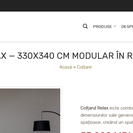
PRODUSE
DESP
X — 330X340 CM MODULAR ÎN 
Acasă
»
Colțare
Colțarul Relax
este combina
dimensiunilor sale generoa
spațioase, creând un spaț