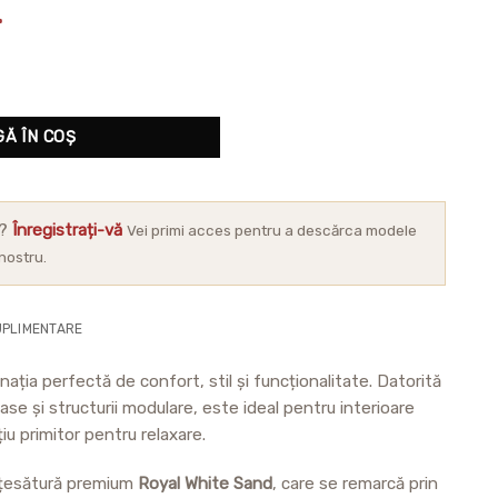
L
Ă ÎN COȘ
r?
Înregistrați-vă
Vei primi acces pentru a descărca modele
 nostru.
UPLIMENTARE
ția perfectă de confort, stil și funcționalitate. Datorită
se și structurii modulare, este ideal pentru interioare
iu primitor pentru relaxare.
n țesătură premium
Royal White Sand
, care se remarcă prin