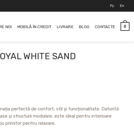
Ру
En
RE NOI
MOBILĂ ÎN CREDIT
LIVRARE
BLOG
CONTACTE
0
ROYAL WHITE SAND
ția perfectă de confort, stil și funcționalitate. Datorită
se și structurii modulare, este ideal pentru interioare
iu primitor pentru relaxare.