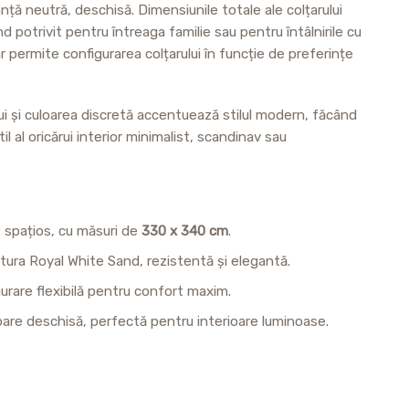
anță neutră, deschisă. Dimensiunile totale ale colțarului
iind potrivit pentru întreaga familie sau pentru întâlnirile cu
r permite configurarea colțarului în funcție de preferințe
lui și culoarea discretă accentuează stilul modern, făcând
l al oricărui interior minimalist, scandinav sau
: spațios, cu măsuri de
330 x 340 cm
.
ătura Royal White Sand, rezistentă și elegantă.
gurare flexibilă pentru confort maxim.
loare deschisă, perfectă pentru interioare luminoase.