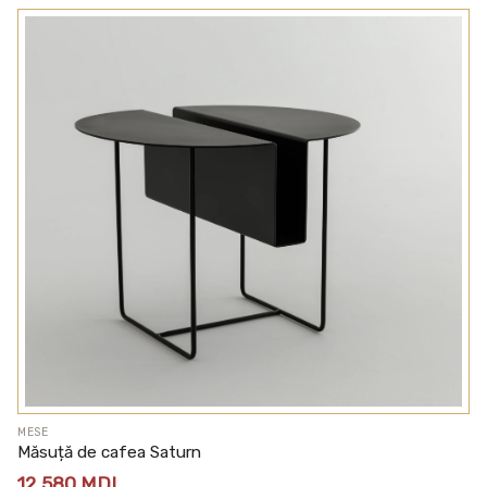
MESE
Măsuță de cafea Saturn
12 580
MDL