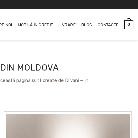
RE NOI
MOBILĂ ÎN CREDIT
LIVRARE
BLOG
CONTACTE
0
 DIN MOLDOVA
 această pagină sunt create de Di'vani — în