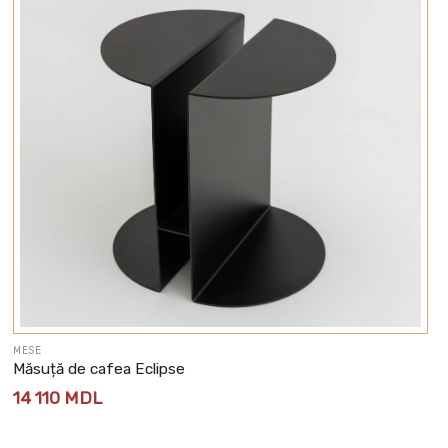
MESE
Măsuță de cafea Eclipse
14 110
MDL