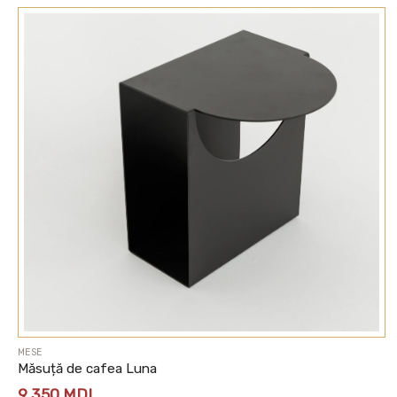
MESE
Măsuță de cafea Luna
9 350
MDL