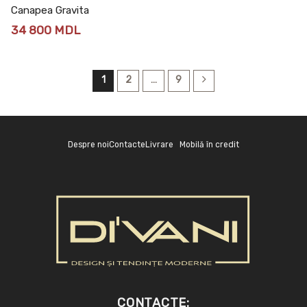
Canapea Gravita
34 800
MDL
1
2
…
9
Despre noi
Contacte
Livrare
Mobilă în credit
CONTACTE: