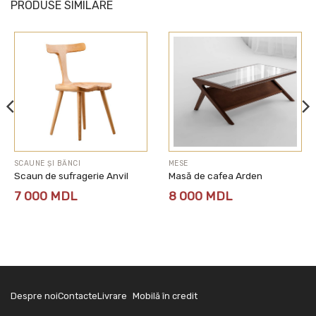
PRODUSE SIMILARE
SCAUNE ȘI BĂNCI
MESE
Scaun de sufragerie Anvil
Masă de cafea Arden
7 000
MDL
8 000
MDL
Despre noi
Contacte
Livrare
Mobilă în credit