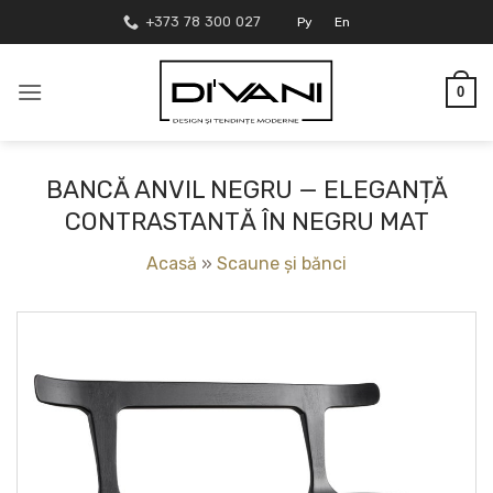
Skip
+373 78 300 027
Ру
En
to
content
0
BANCĂ ANVIL NEGRU — ELEGANȚĂ
CONTRASTANTĂ ÎN NEGRU MAT
Acasă
»
Scaune și bănci