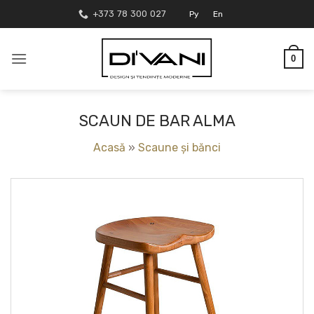
Skip
+373 78 300 027
Ру
En
to
content
0
SCAUN DE BAR ALMA
Acasă
»
Scaune și bănci