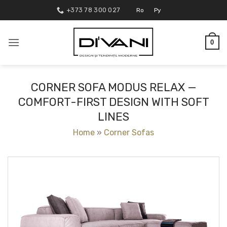
Skip
+373 78 300 027
Ro
Ру
to
content
0
CORNER SOFA MODUS RELAX —
COMFORT-FIRST DESIGN WITH SOFT
LINES
Home
»
Corner Sofas