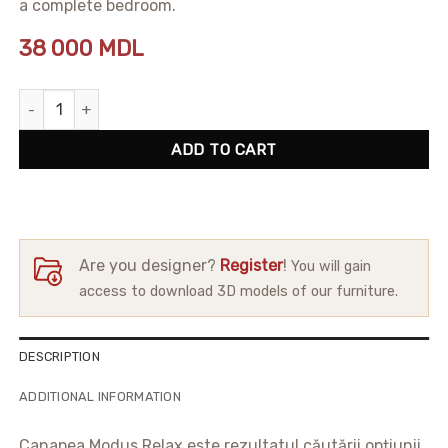
a complete bedroom.
38 000
MDL
Corner Sofa Modus Relax quantity
ADD TO CART
Are you designer?
Register
!
You will gain
access to download 3D models of our furniture.
DESCRIPTION
ADDITIONAL INFORMATION
Canapea Modus Relax este rezultatul căutării opțiunii