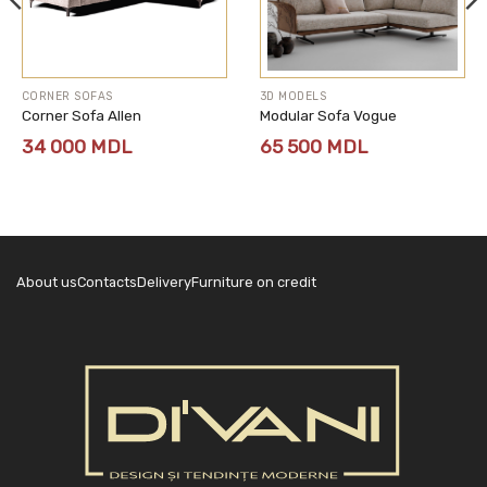
CORNER SOFAS
3D MODELS
Corner Sofa Allen
Modular Sofa Vogue
34 000
MDL
65 500
MDL
About us
Contacts
Delivery
Furniture on credit