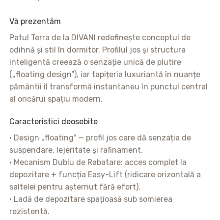
Vă prezentăm
Patul Terra de la DIVANI redefinește conceptul de
odihnă și stil în dormitor. Profilul jos și structura
inteligentă creează o senzație unică de plutire
(„floating design‟), iar tapițeria luxuriantă în nuanțe
pământii îl transformă instantaneu în punctul central
al oricărui spațiu modern.
Caracteristici deosebite
• Design „floating‟ — profil jos care dă senzația de
suspendare, lejeritate și rafinament.
• Mecanism Dublu de Rabatare: acces complet la
depozitare + funcția Easy-Lift (ridicare orizontală a
saltelei pentru așternut fără efort).
• Ladă de depozitare spațioasă sub somierea
rezistentă.