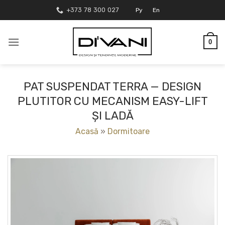
Skip
+373 78 300 027
Ру
En
to
content
0
PAT SUSPENDAT TERRA — DESIGN
PLUTITOR CU MECANISM EASY-LIFT
ȘI LADĂ
Acasă
»
Dormitoare