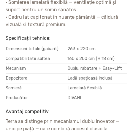
• Somierea lamelară flexibilă — ventilație optimă și
suport pentru un somn sănătos.
• Cadru lat capitonat în nuanțe pământii — căldură
vizuală și textură premium.
Specificații tehnice:
Dimensiuni totale (gabarit)
263 x 220 cm
Compatibilitate saltea
160 x 200 cm (H 18 cm)
Mecanism
Dublu: rabatare + Easy-Lift
Depozitare
Ladă spațioasă inclusă
Somieră
Lamelară flexibilă
Producător
DIVANI
Avantaj competitiv
Terra se distinge prin mecanismul dublu inovator —
unic pe piață — care combină accesul clasic la