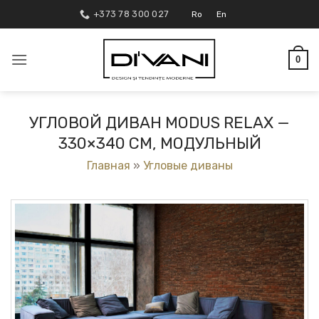
Skip
+373 78 300 027
Ro
En
to
content
0
УГЛОВОЙ ДИВАН MODUS RELAX —
330×340 СМ, МОДУЛЬНЫЙ
Главная
»
Угловые диваны