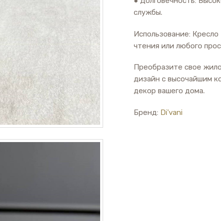
● Долговечность: Высо
службы.
Использование: Кресло 
чтения или любого прос
Преобразите свое жило
дизайн с высочайшим ко
декор вашего дома.
Бренд:
Di'vani