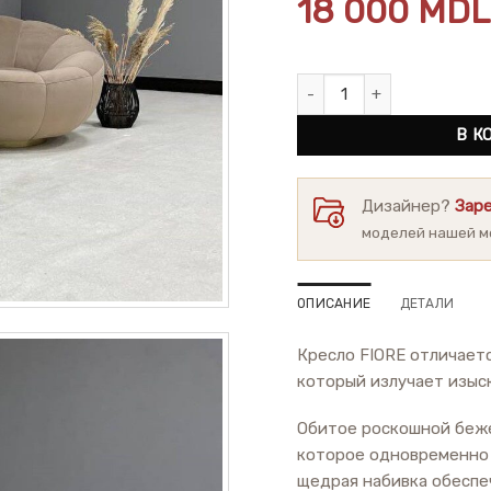
18 000
MDL
Количество товара Кресло 
В К
Дизайнер?
Зар
моделей нашей м
ОПИСАНИЕ
ДЕТАЛИ
Кресло FIORE отличает
который излучает изыс
Обитое роскошной беже
которое одновременно 
щедрая набивка обеспе