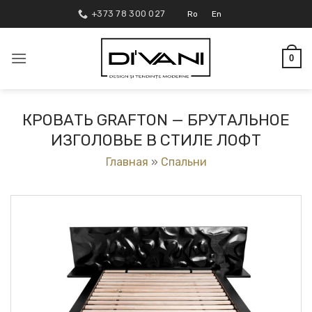
Skip
+373 78 300 027
Ro
En
to
content
0
КРОВАТЬ GRAFTON — БРУТАЛЬНОЕ
ИЗГОЛОВЬЕ В СТИЛЕ ЛОФТ
Главная
»
Спальни