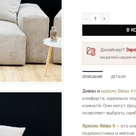
Количество товара Диван Re
В К
Дизайнер?
Зар
моделей нашей м
ОПИСАНИЕ
ДЕТАЛИ
Диван и
кресло Relax II
п
комфорта, идеально по
комнате. Они могут про
позволяет выбрать наи
Кресло Relax II
— это ол
подлокотники и мягкое