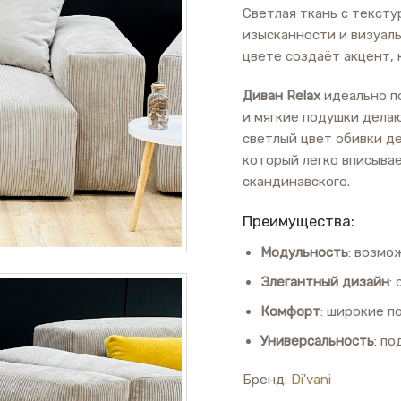
Светлая ткань с тексту
изысканности и визуал
цвете создаёт акцент,
Диван Relax
идеально п
и мягкие подушки дела
светлый цвет обивки д
который легко вписыва
скандинавского.
Преимущества:
Модульность
: возмо
Элегантный дизайн
:
Комфорт
: широкие п
Универсальность
: п
Бренд:
Di'vani