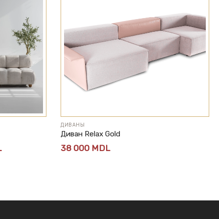
ДИВАНЫ
Диван Relax Gold
Диапазон
L
38 000
MDL
цен:
13
200 MDL
–
39
600 MDL