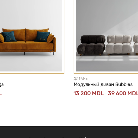
ДИВАНЫ
ța
Модульный диван Bubbles
L
13 200
MDL
39 600
MD
–