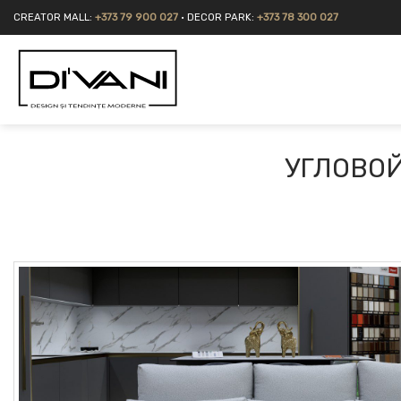
Skip
CREATOR MALL:
+373 79 900 027
• DECOR PARK:
+373 78 300 027
to
content
УГЛОВОЙ