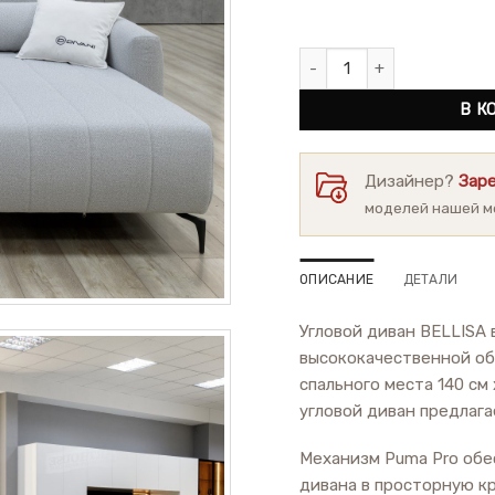
Количество товара Угловой
В К
Дизайнер?
Зар
моделей нашей м
ОПИСАНИЕ
ДЕТАЛИ
Угловой диван BELLISA
высококачественной об
спального места 140 см 
угловой диван предлаг
Механизм Puma Pro обе
дивана в просторную к