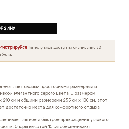
 диван Bellisa
ОРЗИНУ
егистрируйся
Ты получишь доступ на скачивание 3D
ебели.
 впечатляет своими просторными размерами и
ивкой элегантного серого цвета. С размером
x 210 см и общими размерами 255 см x 180 см, этот
ает достаточно места для комфортного отдыха.
спечивает легкое и быстрое превращение углового
ровать. Опоры высотой 15 см обеспечивают