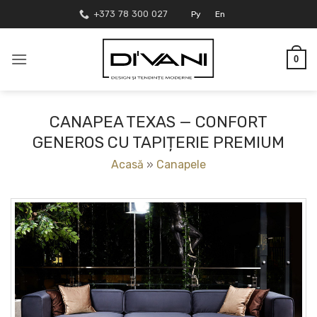
Skip
+373 78 300 027
Ру
En
to
content
0
CANAPEA TEXAS — CONFORT
GENEROS CU TAPIȚERIE PREMIUM
Acasă
»
Canapele