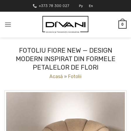
Skip
+373 78 300 027
Ру
En
to
content
0
FOTOLIU FIORE NEW — DESIGN
MODERN INSPIRAT DIN FORMELE
PETALELOR DE FLORI
Acasă
»
Fotolii