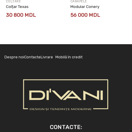
COLȚARE
CANAPELE
Colțar Texas
Modular Conery
30 800
MDL
56 000
MDL
Despre noi
Contacte
Livrare
Mobilă în credit
CONTACTE: