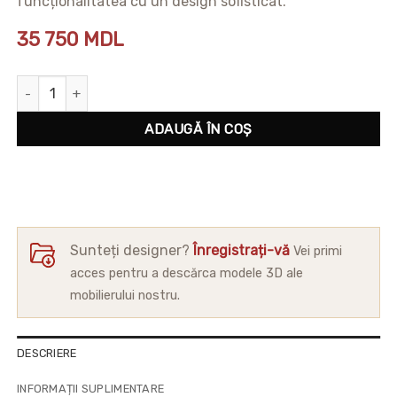
funcționalitatea cu un design sofisticat.
35 750
MDL
Cantitate Colțar Denver
ADAUGĂ ÎN COȘ
Sunteți designer?
Înregistrați-vă
Vei primi
acces pentru a descărca modele 3D ale
mobilierului nostru.
DESCRIERE
INFORMAȚII SUPLIMENTARE