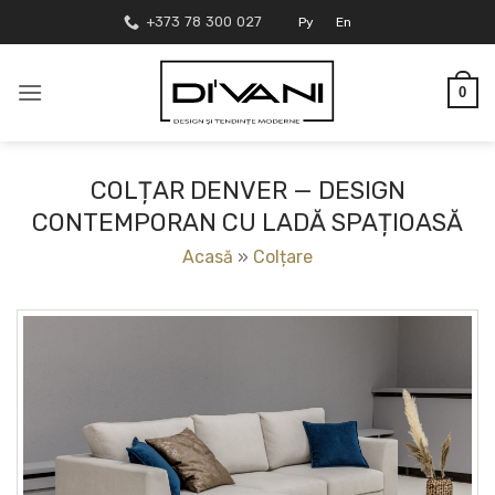
Skip
+373 78 300 027
Ру
En
to
content
0
COLȚAR DENVER — DESIGN
CONTEMPORAN CU LADĂ SPAȚIOASĂ
Acasă
»
Colțare