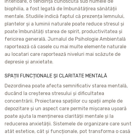
interioare, o tendință cunoscută sub numele de
biophilia, a fost legată de îmbunătățirea sănătății
mentale. Studiile indică faptul că prezența lemnului,
plantelor și a luminii naturale poate reduce stresul și
poate îmbunătăți starea de spirit, productivitatea și
fericirea generală. Jurnalul de Psihologie Ambientală
raportează că casele cu mai multe elemente naturale
au locatari care raportează niveluri mai scăzute de
depresie și anxietate.
SPAȚII FUNCȚIONALE ȘI CLARITATE MENTALĂ
Dezordinea poate afecta semnificativ starea mentală,
ducând la creșterea stresului și dificultatea
concentrării. Proiectarea spațiilor cu spații ample de
depozitare și un aspect care permite mișcarea ușoară
poate ajuta la menținerea clarității mentale și la
reducerea anxietății. Sistemele de organizare care sunt
atât estetice, cât și funcționale, pot transforma o casă