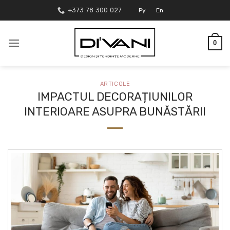
Skip
+373 78 300 027
Ру
En
to
content
0
ARTICOLE
IMPACTUL DECORAȚIUNILOR
INTERIOARE ASUPRA BUNĂSTĂRII